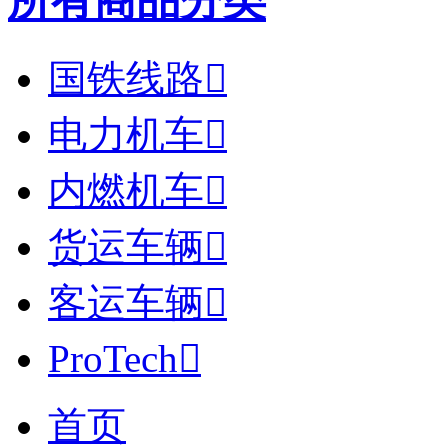
所有商品分类
国铁线路

电力机车

内燃机车

货运车辆

客运车辆

ProTech

首页