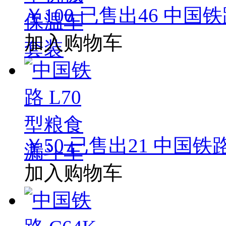
￥100
已售出
46
中国铁
加入购物车
￥50
已售出
21
中国铁路
加入购物车