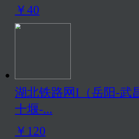
￥40
湖北铁路网I（岳阳-武昌
十堰-...
￥120