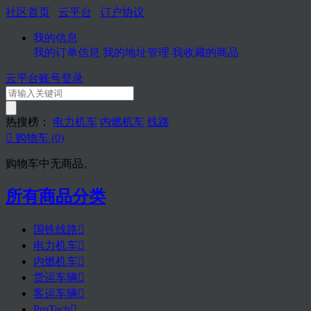
社区首页
云平台
订户协议
我的信息
我的订单信息
我的地址管理
我收藏的商品
云平台账号登录
热搜榜：
电力机车
内燃机车
线路

购物车
(0)
购物车中无商品。
所有商品分类
国铁线路

电力机车

内燃机车

货运车辆

客运车辆

ProTech
